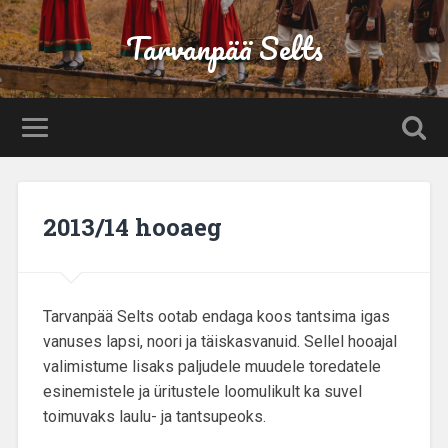
Tarvanpää Selts
2013/14 hooaeg
Tarvanpää Selts ootab endaga koos tantsima igas
vanuses lapsi, noori ja täiskasvanuid. Sellel hooajal
valimistume lisaks paljudele muudele toredatele
esinemistele ja üritustele loomulikult ka suvel
toimuvaks laulu- ja tantsupeoks.