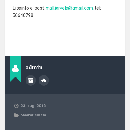
Lisainfo e-post:
mall.jarvela@gmail.com
, tel:
56648798
admin
23. aug. 2013
Määratlemata