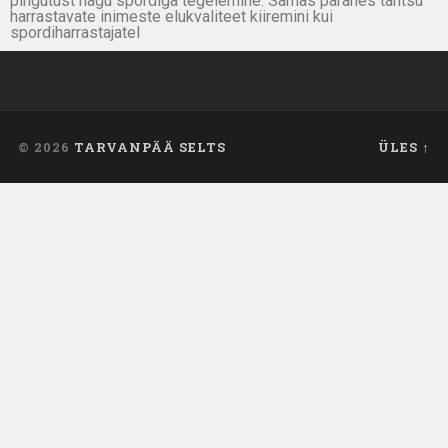
pingutust nagu spordiga tegelemine. Samas paranes tantsu
harrastavate inimeste elukvaliteet kiiremini kui
spordiharrastajatel
© 2026
TARVANPÄÄ SELTS
ÜLES ↑