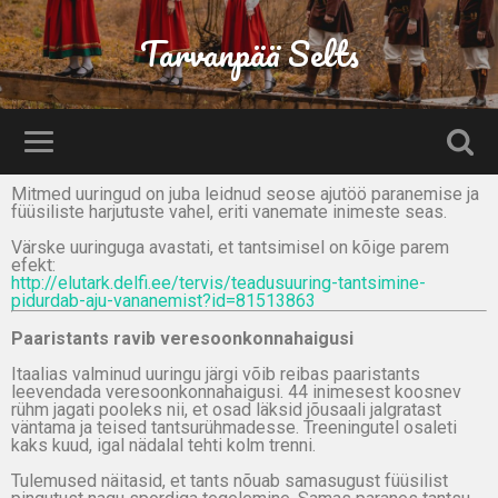
Tarvanpää Selts
Mitmed uuringud on juba leidnud seose ajutöö paranemise ja
füüsiliste harjutuste vahel, eriti vanemate inimeste seas.
Värske uuringuga avastati, et tantsimisel on kõige parem
efekt:
http://elutark.delfi.ee/tervis/teadusuuring-tantsimine-
pidurdab-aju-vananemist?id=81513863
Paaristants ravib veresoonkonnahaigusi
Itaalias valminud uuringu järgi võib reibas paaristants
leevendada veresoonkonnahaigusi. 44 inimesest koosnev
rühm jagati pooleks nii, et
osad läksid jõusaali jalgratast
väntama ja teised tantsurühmadesse. Treeningutel osaleti
kaks kuud, igal nädalal tehti kolm trenni.
Tulemused näitasid, et tants nõuab samasugust füüsilist