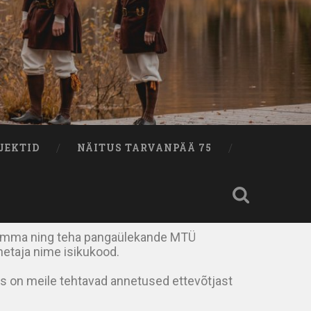
JEKTID
NÄITUS TARVANPÄÄ 75
u summa ning teha pangaülekande MTÜ
etaja nime isikukood.
s on meile tehtavad annetused ettevõtjast