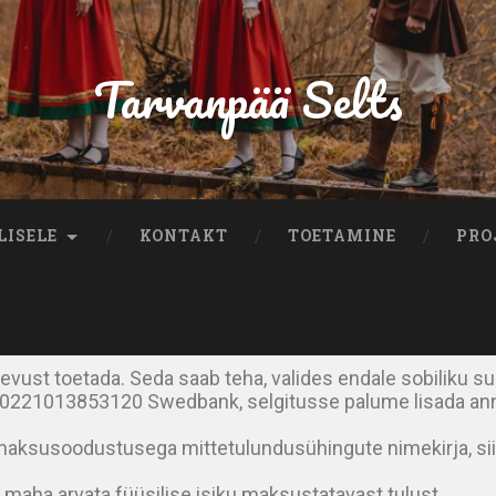
Tarvanpää Selts
LISELE
KONTAKT
TOETAMINE
PRO
egevust toetada. Seda saab teha, valides endale sobilik
00221013853120 Swedbank, selgitusse palume lisada ann
aksusoodustusega mittetulundusühingute nimekirja, sii
d maha arvata füüsilise isiku maksustatavast tulust.