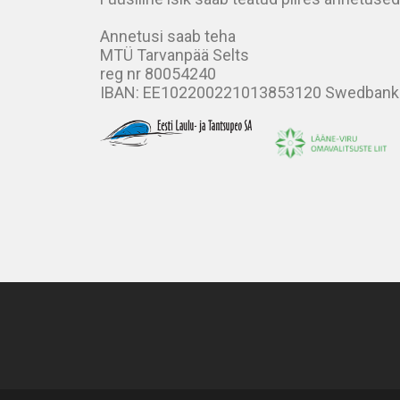
Annetusi saab teha
MTÜ Tarvanpää Selts
reg nr 80054240
IBAN: EE102200221013853120 Swedbank