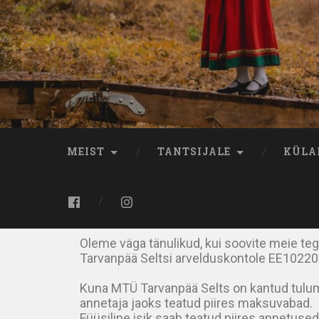
MEIST
TANTSIJALE
KÜLA
Oleme väga tänulikud, kui soovite meie t
Tarvanpää Seltsi arvelduskontole EE1022
Kuna MTÜ Tarvanpää Selts on kantud tulum
annetaja jaoks teatud piires maksuvabad.
Füüsiline isik saab teatud piires annetuse