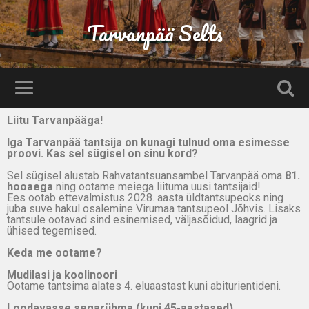
Tarvanpää Selts
Liitu Tarvanpääga!
Iga Tarvanpää tantsija on kunagi tulnud oma esimesse
proovi. Kas sel sügisel on sinu kord?
Sel sügisel alustab Rahvatantsuansambel Tarvanpää oma
81.
hooaega
ning ootame meiega liituma uusi tantsijaid!
Ees ootab ettevalmistus 2028. aasta üldtantsupeoks ning
juba suve hakul osalemine Virumaa tantsupeol Jõhvis. Lisaks
tantsule ootavad sind esinemised, väljasõidud, laagrid ja
ühised tegemised.
Keda me ootame?
Mudilasi ja koolinoori
Ootame tantsima alates 4. eluaastast kuni abiturientideni.
Loodavasse segarühma (kuni 45-aastased)