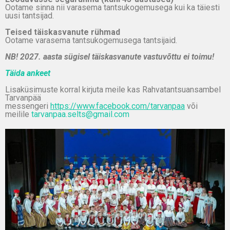
Ootame sinna nii varasema tantsukogemusega kui ka täiesti
uusi tantsijad.
Teised täiskasvanute rühmad
Ootame varasema tantsukogemusega tantsijaid.
NB! 2027. aasta sügisel täiskasvanute vastuvõttu ei toimu!
Täida ankeet
Lisaküsimuste korral kirjuta meile kas Rahvatantsuansambel
Tarvanpää
messengeri
https://www.facebook.com/tarvanpaa
või
meilile
tarvanpaa.selts@gmail.com