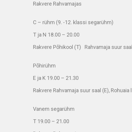
Rakvere Rahvamajas
C – rühm (9. -12. klassi segarühm)
T ja N 18.00 – 20.00
Rakvere Põhikool (T) Rahvamaja suur saal
Põhirühm
E ja K 19.00 – 21.30
Rakvere Rahvamaja suur saal (E), Rohuaia l
Vanem segarühm
T 19.00 – 21.00