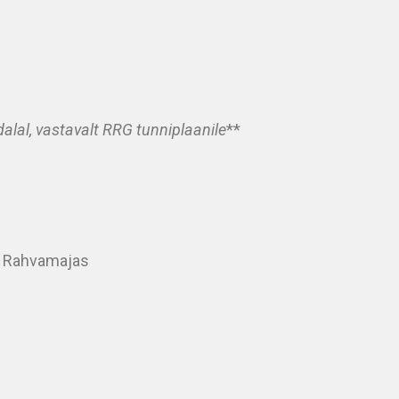
alal, vastavalt RRG tunniplaanile
**
e Rahvamajas