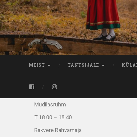
MEIST
TANTSIJALE
KÜLA
Mudilasrühm
T 18.00 – 18.40
Rakvere Rahvamaja