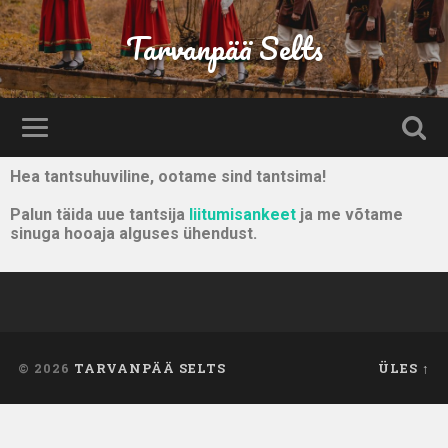
Tarvanpää Selts
Hea tantsuhuviline, ootame sind tantsima!
Palun täida uue tantsija
liitumisankeet
ja me võtame
sinuga hooaja alguses ühendust.
© 2026
TARVANPÄÄ SELTS
ÜLES ↑