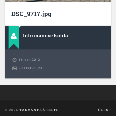
DSC_9717.jpg
Info manuse kohta
16. apr. 2012
2900
x
1933 px
© 2026
TARVANPÄÄ SELTS
ÜLES ↑