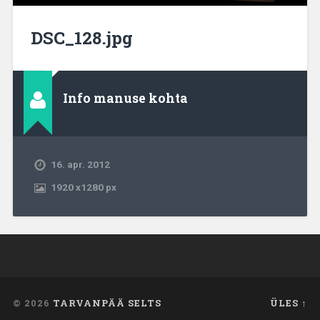
DSC_128.jpg
Info manuse kohta
16. apr. 2012
1920
x
1280 px
© 2026
TARVANPÄÄ SELTS
ÜLES ↑