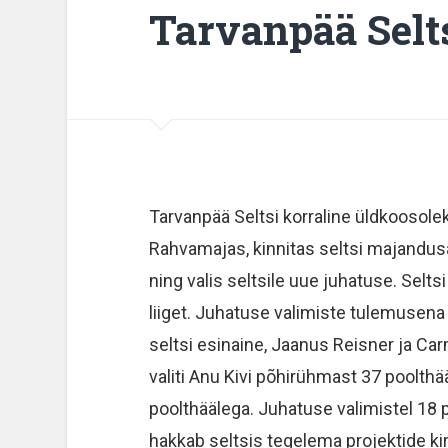
Tarvanpää Selts
Tarvanpää Seltsi korraline üldkoosolek
Rahvamajas, kinnitas seltsi majandus
ning valis seltsile uue juhatuse. Selt
liiget. Juhatuse valimiste tulemusen
seltsi esinaine, Jaanus Reisner ja Ca
valiti Anu Kivi põhirühmast 37 poolthä
poolthäälega. Juhatuse valimistel 18 p
hakkab seltsis tegelema projektide ki