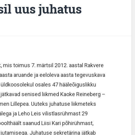
il uus juhatus
, mis toimus 7. märtsil 2012. aastal Rakvere
aasta aruande ja eeloleva aasta tegevuskava
si üldkoosolekul osales 47 hääleõiguslikku
a jätkavad senised liikmed Kaoke Reineberg –
rmen Lillepea. Uuteks juhatuse liikmeteks
älega ja Leho Leis vilistlasrühmast 29
oolthäält saanud Liisi Kari põhirühmast,
rjutamisega. Juhatuse sekretärina jätkab