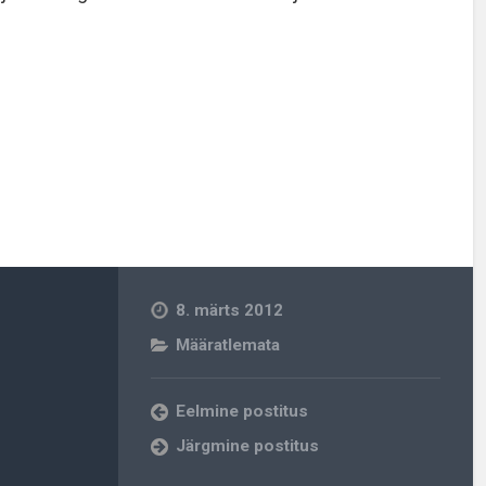
8. märts 2012
Määratlemata
Eelmine postitus
Järgmine postitus