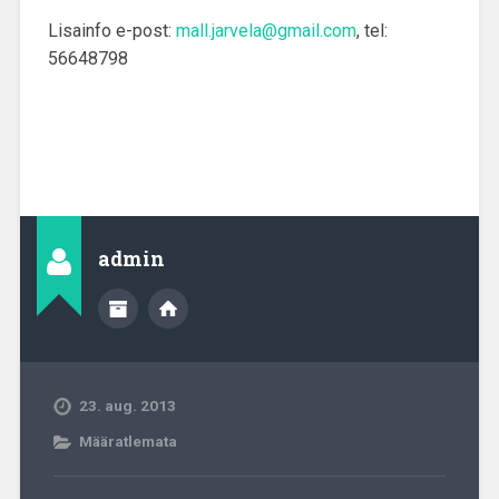
Lisainfo e-post:
mall.jarvela@gmail.com
, tel:
56648798
admin
23. aug. 2013
Määratlemata