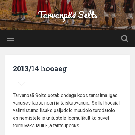
Tarvanpää Selts
2013/14 hooaeg
Tarvanpää Selts ootab endaga koos tantsima igas
vanuses lapsi, noori ja täiskasvanuid. Sellel hooajal
valimistume lisaks paljudele muudele toredatele
esinemistele ja üritustele loomulikult ka suvel
toimuvaks laulu- ja tantsupeoks.