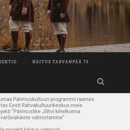
JEKTID
NÄITUS TARVANPÄÄ 75
rumaa Pärimuskultuuri programmi raames
etas Eesti Rahvakultuurikeskus meie
jekti “Pärimuslike Jõhvi kihelkonna
hvarõivakäiste valmistamine”
le projekti käigus valmisid