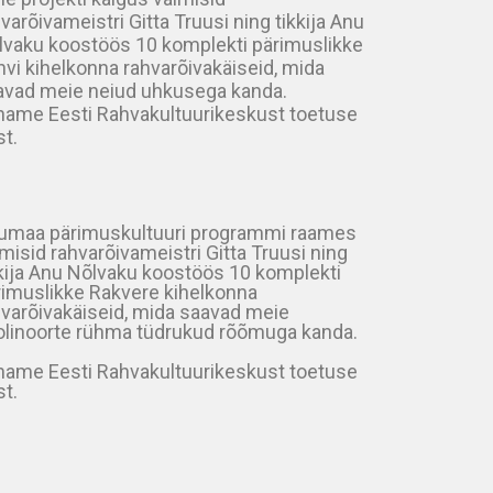
varõivameistri Gitta Truusi ning tikkija Anu
lvaku koostöös 10 komplekti pärimuslikke
vi kihelkonna rahvarõivakäiseid, mida
avad meie neiud uhkusega kanda.
name Eesti Rahvakultuurikeskust toetuse
t.
rumaa pärimuskultuuri programmi raames
misid rahvarõivameistri Gitta Truusi ning
kkija Anu Nõlvaku koostöös 10 komplekti
rimuslikke Rakvere kihelkonna
hvarõivakäiseid, mida saavad meie
olinoorte rühma tüdrukud rõõmuga kanda.
name Eesti Rahvakultuurikeskust toetuse
t.