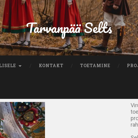
Tarvanpää Selts
LISELE
KONTAKT
TOETAMINE
PRO
Vi
to
pro
ra
Sel