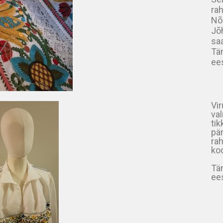
rah
Nõ
Jõh
sa
Tä
ees
Vi
val
ti
pä
ra
ko
Tä
ees