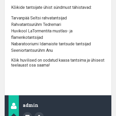
Kõikide tantsijate ühist sündmust tähistavad:
Tarvanpää Seltsi rahvatantsijad
Rahvatantsurühm Tedremari
Huvikool LaTormentita mustlas- ja
flamenkotantsijad
Nabaratooriumi Idamaiste tantsude tantsijad
Seeniortantsurühm Anu
Kõik huvilised on oodatud kaasa tantsima ja ühisest
teelauast osa saama!
admin