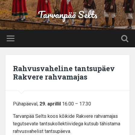
Tarvanpää Selts
Rahvusvaheline tantsupäev
Rakvere rahvamajas
Pühapäeval,
29. aprillil
16.00 – 17.30
Tarvanpää Selts koos kõikide Rakvere rahvamajas
tegutsevate tantsukollektiividega kutsub tähistama
rahvusvahelist tantsupäeva.