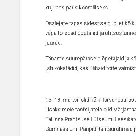
kujunes päris koomiliseks.
Osalejate tagasisidest selgub, et kõik 
väga toredad õpetajad ja ühtsustunne 
juurde.
Täname suurepäraseid õpetajaid ja kõi
(sh kokatädid, kes ülihäid toite valmist
15.-18. märtsil olid kõik Tarvanpää la
Lisaks meie tantsijatele olid Märjam
Tallinna Prantsuse Lütseumi Leesikate
Gümnaasiumi Päripidi tantsurühmad ja 