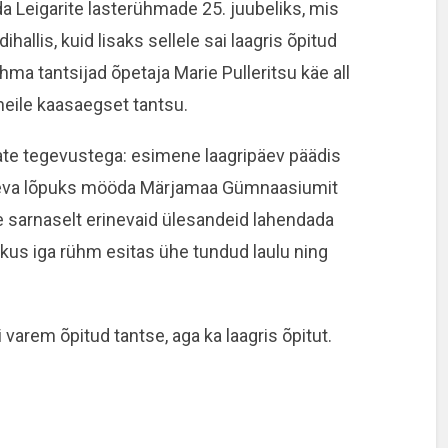
a Leigarite lasterühmade 25. juubeliks, mis
dihallis, kuid lisaks sellele sai laagris õpitud
ma tantsijad õpetaja Marie Pulleritsu käe all
neile kaasaegset tantsu.
date tegevustega: esimene laagripäev päädis
ipäeva lõpuks mööda Märjamaa Gümnaasiumit
e sarnaselt erinevaid ülesandeid lahendada
kus iga rühm esitas ühe tundud laulu ning
 varem õpitud tantse, aga ka laagris õpitut.