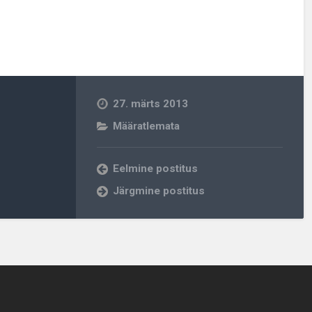
27. märts 2013
Määratlemata
Eelmine postitus
Järgmine postitus