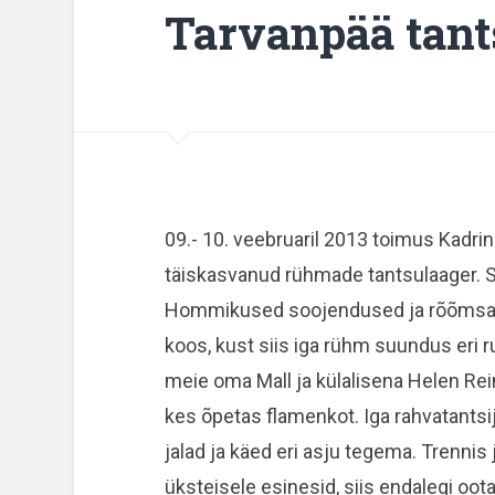
Tarvanpää tant
09.- 10. veebruaril 2013 toimus Kadrin
täiskasvanud rühmade tantsulaager. Sel
Hommikused soojendused ja rõõmsa t
koos, kust siis iga rühm suundus eri
meie oma Mall ja külalisena Helen Reim
kes õpetas flamenkot. Iga rahvatantsij
jalad ja käed eri asju tegema. Trennis 
üksteisele esinesid, siis endalegi oot