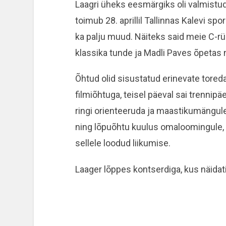
Laagri üheks eesmärgiks oli valmistud
toimub 28. aprillil Tallinnas Kalevi spor
ka palju muud. Näiteks said meie C-rüh
klassika tunde ja Madli Paves õpetas 
Õhtud olid sisustatud erinevate tore
filmiõhtuga, teisel päeval sai trenn
ringi orienteeruda ja maastikumängul
ning lõpuõhtu kuulus omaloomingule, 
sellele loodud liikumise.
Laager lõppes kontserdiga, kus näidati