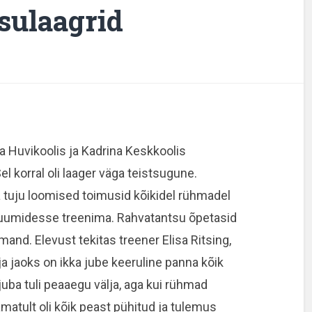
sulaagrid
a Huvikoolis ja Kadrina Keskkoolis
 korral oli laager väga teistsugune.
uju loomised toimusid kõikidel rühmadel
 ruumidesse treenima. Rahvatantsu õpetasid
and. Elevust tekitas treener Elisa Ritsing,
a jaoks on ikka jube keeruline panna kõik
juba tuli peaaegu välja, aga kui rühmad
amatult oli kõik peast pühitud ja tulemus