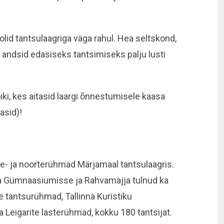
olid tantsulaagriga väga rahul. Hea seltskond,
andsid edasiseks tantsimiseks palju lusti
ki, kes aitasid laargi õnnestumisele kaasa
asid)!
ste- ja noorterühmad Märjamaal tantsulaagris.
aa Gümnaasiumisse ja Rahvamajja tulnud ka
 tantsurühmad, Tallinna Kuristiku
Leigarite lasterühmad, kokku 180 tantsijat.