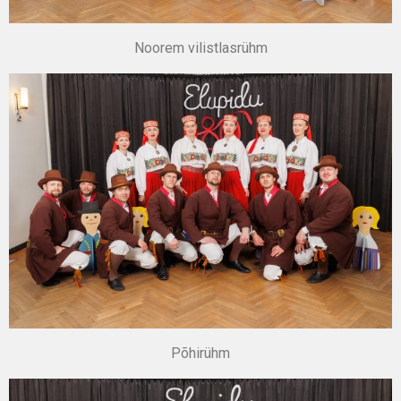
Noorem vilistlasrühm
Põhirühm