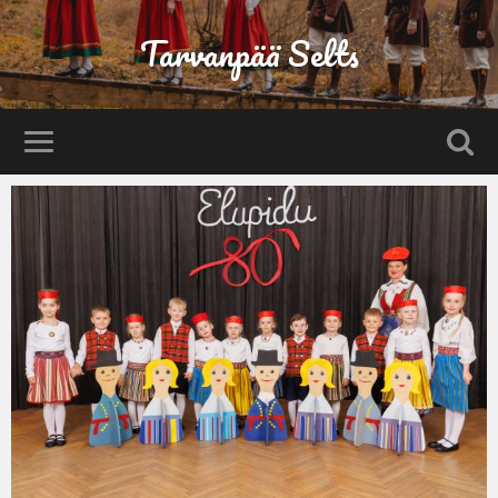
Tarvanpää Selts