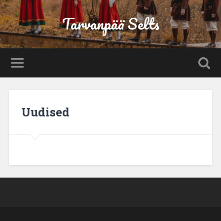
Tarvanpää Selts
Uudised