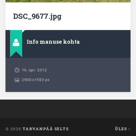
DSC_9677.jpg
Info manuse kohta
16. apr. 2012
2900
x
1933 px
© 2026
TARVANPÄÄ SELTS
ÜLES ↑