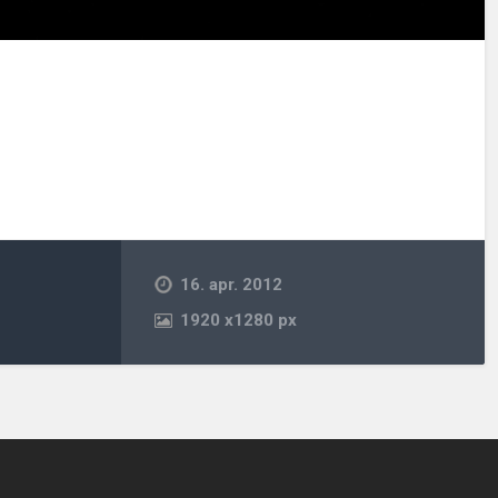
16. apr. 2012
1920
x
1280 px