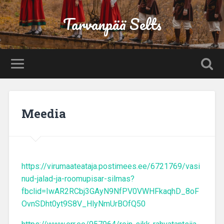
Tarvanpää Selts
Meedia
https://virumaateataja.postimees.ee/6721769/vasi
nud-jalad-ja-roomupisar-silmas?
fbclid=IwAR2RCbj3GAyN9NfPV0VWHFkaqhD_8oF
OvnSDht0yt9S8V_HlyNmUrBOfQ50