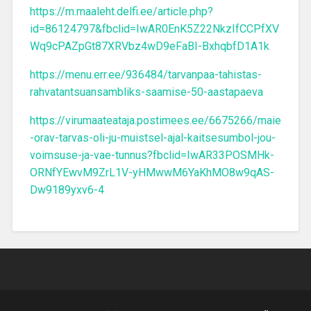
https://m.maaleht.delfi.ee/article.php?
id=86124797&fbclid=IwAR0EnK5Z22NkzIfCCPfXV
Wq9cPAZpGt87XRVbz4wD9eFaBI-BxhqbfD1A1k
https://menu.err.ee/936484/tarvanpaa-tahistas-
rahvatantsuansambliks-saamise-50-aastapaeva
https://virumaateataja.postimees.ee/6675266/maie
-orav-tarvas-oli-ju-muistsel-ajal-kaitsesumbol-jou-
voimsuse-ja-vae-tunnus?fbclid=IwAR33POSMHk-
ORNfYEwvM9ZrL1V-yHMwwM6YaKhMO8w9qAS-
Dw9189yxv6-4