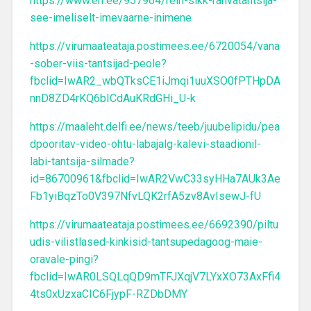
https://www.err.ee/957964/rein-sikk-rahvatantsija-
see-imeliselt-imevaarne-inimene
https://virumaateataja.postimees.ee/6720054/vana
-sober-viis-tantsijad-peole?
fbclid=IwAR2_wbQTksCE1iJmqi1uuXSO0fPTHpDA
nnD8ZD4rKQ6bICdAuKRdGHi_U-k
https://maaleht.delfi.ee/news/teeb/juubelipidu/pea
dpooritav-video-ohtu-labajalg-kalevi-staadionil-
labi-tantsija-silmade?
id=86700961&fbclid=IwAR2VwC33syHHa7AUk3Ae
Fb1yiBqzTo0V397NfvLQK2rfA5zv8AvIsewJ-fU
https://virumaateataja.postimees.ee/6692390/piltu
udis-vilistlased-kinkisid-tantsupedagoog-maie-
oravale-pingi?
fbclid=IwAR0LSQLqQD9mTFJXqjV7LYxXO73AxFfi4
4ts0xUzxaCIC6FjypF-RZDbDMY