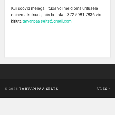
Kui soovid meiega liituda või meid oma üritusele
esinema kutsuda, siis helista: +372 5981 7836 või
kirjuta
tarvanpaa.selts@gmail.com
© 2026
TARVANPÄÄ SELTS
ÜLES ↑