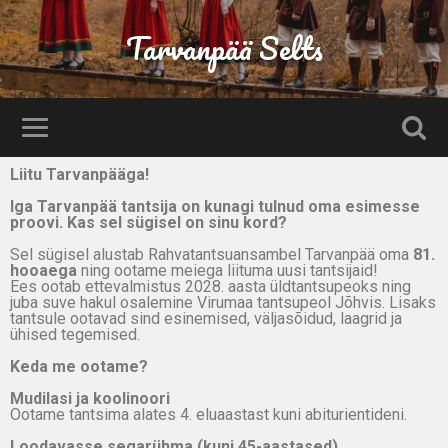
Tarvanpää Selts
Liitu Tarvanpääga!
Iga Tarvanpää tantsija on kunagi tulnud oma esimesse
proovi. Kas sel sügisel on sinu kord?
Sel sügisel alustab Rahvatantsuansambel Tarvanpää oma
81.
hooaega
ning ootame meiega liituma uusi tantsijaid!
Ees ootab ettevalmistus 2028. aasta üldtantsupeoks ning
juba suve hakul osalemine Virumaa tantsupeol Jõhvis. Lisaks
tantsule ootavad sind esinemised, väljasõidud, laagrid ja
ühised tegemised.
Keda me ootame?
Mudilasi ja koolinoori
Ootame tantsima alates 4. eluaastast kuni abiturientideni.
Loodavasse segarühma (kuni 45-aastased)