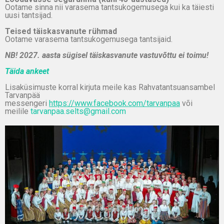
Ootame sinna nii varasema tantsukogemusega kui ka täiesti
uusi tantsijad.
Teised täiskasvanute rühmad
Ootame varasema tantsukogemusega tantsijaid.
NB! 2027. aasta sügisel täiskasvanute vastuvõttu ei toimu!
Täida ankeet
Lisaküsimuste korral kirjuta meile kas Rahvatantsuansambel
Tarvanpää
messengeri
https://www.facebook.com/tarvanpaa
või
meilile
tarvanpaa.selts@gmail.com